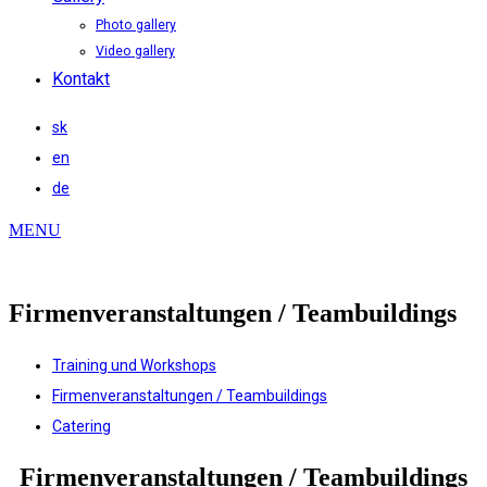
Photo gallery
Video gallery
Kontakt
sk
en
de
MENU
Firmenveranstaltungen / Teambuildings
Training und Workshops
Firmenveranstaltungen / Teambuildings
Catering
Firmenveranstaltungen / Teambuildings