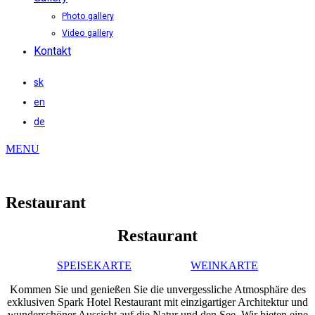
Photo gallery
Video gallery
Kontakt
sk
en
de
MENU
Restaurant
Restaurant
SPEISEKARTE
WEINKARTE
Kommen Sie und genießen Sie die unvergessliche Atmosphäre des
exklusiven Spark Hotel Restaurant mit einzigartiger Architektur und
wunderschöner Aussicht auf die Natur und den See. Wir bieten eine