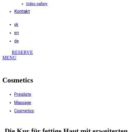
Video gallery
Kontakt
sk
en
de
RESERVE
MENU
Cosmetics
Preisliste
Massage
Cosmetics
Die Kur für fettige Haut mit erweiterten