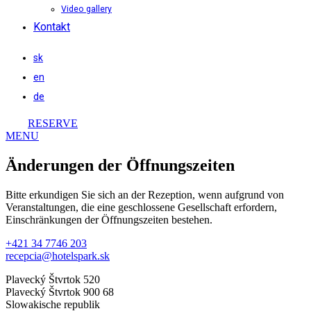
Video gallery
Kontakt
sk
en
de
RESERVE
MENU
Änderungen der Öffnungszeiten
Bitte erkundigen Sie sich an der Rezeption, wenn aufgrund von
Veranstaltungen, die eine geschlossene Gesellschaft erfordern,
Einschränkungen der Öffnungszeiten bestehen.
+421 34 7746 203
recepcia@hotelspark.sk
Plavecký Štvrtok 520
Plavecký Štvrtok 900 68
Slowakische republik