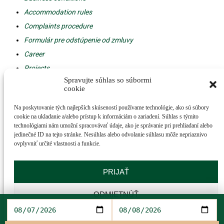
Accommodation rules
Complaints procedure
Formulár pre odstúpenie od zmluvy
Career
Projects
Spravujte súhlas so súbormi
web
cookie
design - h24
Na poskytovanie tých najlepších skúseností používame technológie, ako sú súbory
© 2018, Spark ****,
cookie na ukladanie a/alebo prístup k informáciám o zariadení. Súhlas s týmito
All rights reserved.
technológiami nám umožní spracovávať údaje, ako je správanie pri prehliadaní alebo
Facebook
jedinečné ID na tejto stránke. Nesúhlas alebo odvolanie súhlasu môže nepriaznivo
ovplyvniť určité vlastnosti a funkcie.
Copyright © 2018, Wellness hotel Spark ****, All rights reserved.
PRIJAŤ
ODMIETNÚŤ
PREDVOĽBY