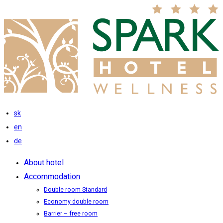
sk
en
de
About hotel
Accommodation
Double room Standard
Economy double room
Barrier – free room