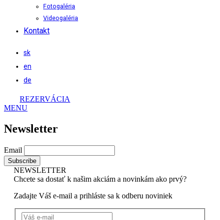
Fotogaléria
Videogaléria
Kontakt
sk
en
de
REZERVÁCIA
MENU
Newsletter
Email
NEWSLETTER
Chcete sa dostať k našim akciám a novinkám ako prvý?
Zadajte Váš e-mail a prihláste sa k odberu noviniek