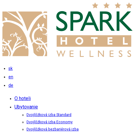
sk
en
de
O hoteli
Ubytovanie
Dvojlôžková izba Standard
Dvojlôžková izba Economy
Dvojlôžková bezbariérová izba