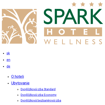
sk
en
de
O hoteli
Ubytovanie
Dvojlôžková izba Standard
Dvojlôžková izba Economy
Dvojlôžková bezbariérová izba