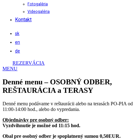
Fotogaléria
Videogaléria
Kontakt
sk
en
de
REZERVÁCIA
MENU
Denné menu – OSOBNÝ ODBER,
REŠTAURÁCIA a TERASY
Denné menu podávame v reštaurácii alebo na terasách PO-PIA od
11:00-14:00 hod., alebo do vypredania.
Objednávky pre osobný odber:
Vyzdvihnutie je možné od 11:15 hod.
Obal pre osobný odber je spoplatnený sumou 0,50EUR.