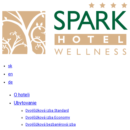
sk
en
de
O hoteli
Ubytovanie
Dvojlôžková izba Standard
Dvojlôžková izba Economy
Dvojlôžková bezbariérová izba