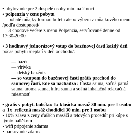
•
ubytovanie pre 2 dospelé osoby min. na 2 noci
• polpenzia v cene pobytu
— bohaté raňajky formou bufetu alebo výberu z raňajkového menu
/podľa dostupnosti/
— 3-chodové večere z menu Polpenzia, servírované denne od
17:30-20:00
•
3 hodinový jednorázový vstup do bazénovej časti každý deň
počas pobytu /neplatí v deň odchodu/:
— bazén
— vírivka
— detský bazénik
—
so vstupom do bazénovej časti grátis prechod do
saunovej časti, kde sa nachádza
:
fínska sauna, soľná parná
sauna, aroma sauna, infra sauna a soľná inhalačná relaxačná
miestnosť
• grátis v pobyt. balíčku: 1x klasická masáž 30 min. pre 1 osobu
a 1x
reflexná masáž chodidiel 30 min. pre 1 osobu
• 10% zľava z ceny ďalších masáží a telových procedúr pri kúpe s
týmto balíčkom
• wifi pripojenie zdarma
• parkovanie zdarma