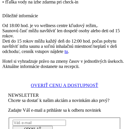
• fľaška vody na izbe zdarma pri check-in
Dôležité informácie
Od 18:00 hod. je vo wellness centre kľudový režim,.
Saunovú časť môžu navštíviť len dospelé osoby alebo deti od 15
rokov.
Deti do 15 rokov môžu každý deň do 12:00 hod. počas pobytu
navštíviť infra saunu a soľnú inhalačnú miestnosť/neplatí v deň
odchodu/, cenník vstupov nájdete
tu
.
Hotel si vyhradzuje právo na zmeny časov v jednotlivých úsekoch.
Aktuálne informácie dostanete na recepcii.
OVERIŤ CENU A DOSTUPNOSŤ
NEWSLETTER
Chcete sa dostať k našim akciám a novinkám ako prvý?
Zadajte Váš e-mail a prihláste sa k odberu noviniek
ODOSLAŤ